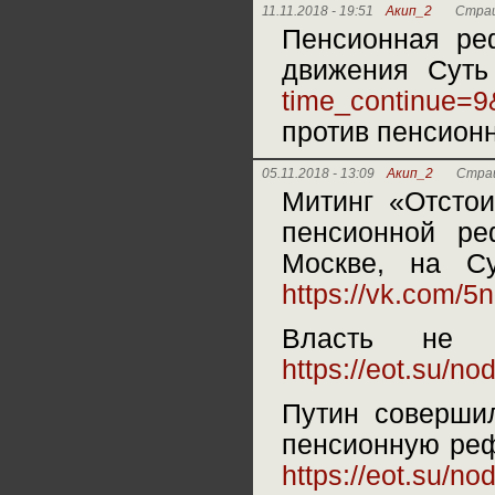
11.11.2018 - 19:51
Акип_2
Страш
Пенсионная ре
движения Сут
time_continue
против пенсион
05.11.2018 - 13:09
Акип_2
Страш
Митинг «Отсто
пенсионной ре
Москве, на Су
https://vk.com/5
Власть не 
https://eot.su/n
Путин соверши
пенсионную рефо
https://eot.su/n