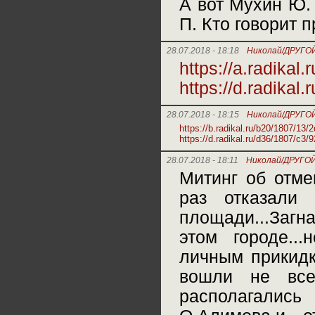
А вот Мухин Ю. 
П. Кто говорит 
28.07.2018 - 18:18
Николай/ДРУГО
https://a.radikal
https://d.radikal
28.07.2018 - 18:15
Николай/ДРУГО
https://b.radikal.ru/b20/1807/13
https://d.radikal.ru/d36/1807/c3/
28.07.2018 - 18:11
Николай/ДРУГОЙ
Митинг об отме
раз отказали
площади...Загн
этом городе...
личным прикидк
вошли не все
располагались