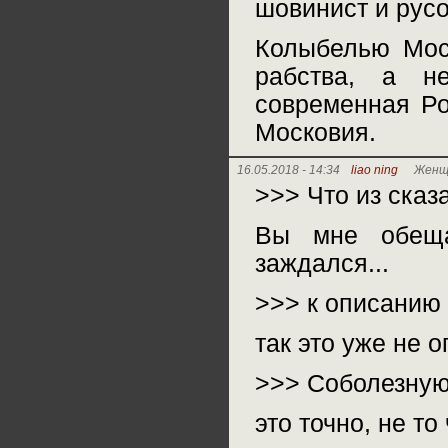
шовинист и рус
Колыбелью Моск
рабства, а н
современная Ро
Московия.
16.05.2018 - 14:34
liao ning
Женщи
>>> Что из сказ
Вы мне обеща
заждался...
>>> к описанию
так это уже не 
>>> Соболезную,
это точно, не т