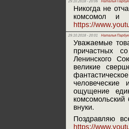
29.10.2018 - 20:06
Наталья Парбук
Никогда не отч
комсомол и 
https://www.yo
29.10.2018 - 20:01
Наталья Парбук
Уважаемые това
причастных с
Ленинского Со
великие сверш
фантастическое
человеческие
ощущение еди
комсомольский 
внуки.
Поздравляю вс
https://www.you