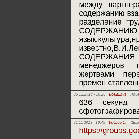
между партнер
содержанию вза
разделение тру
СОДЕРЖАНИЮ
язык,культура,
известно,В.
СОДЕРЖАНИЯ л
менеджеров т
жертвами пер
времен ставленн
06.12.2018 - 16:20
ВсемДруг
Поб
636 секунд 
сфотографирова
21.11.2018 - 19:45
Бобров С.
"Дик
https://groups.g