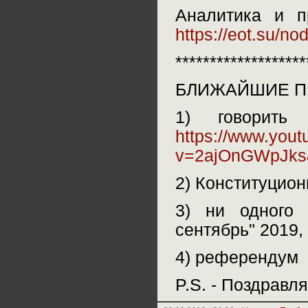
Аналитика и п
https://eot.su/n
*******************
БЛИЖАЙШИЕ П
1) говорить
https://www.you
v=2ajOnGWpJks
2) Конституцион
3) ни одного 
сентябрь" 2019, 
4) референдум
P.S. - Поздравл