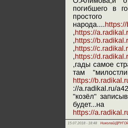
О.Алимова,и 
погибшего в г
простого
народа....
https:/
,
https://a.radika
,
https://b.radika
,
https://c.radika
,
https://d.radika
,гады самое стр
там "милостл
https://b.radika
://a.radikal.ru
"козёл" записы
будет...
https://a.radika
15.07.2018 - 18:48
Николай/ДРУГО