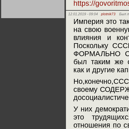
https://govoritm
Германии:
парламентская
демократия или
диктатура
12.01.2019 - 09:04
plotnik73
Был л
пролетариата?
Деятельность
Империя это так
Хрущёва в 50-е годы.
Владимир Соловейчик
на свою военну
влияния и кон
Какова цена победы
СССР в Великой
Поскольку ССС
Отечественной? Олег
Двуреченский о
ФОРМАЛЬНО СС
потерянной
революционности
был таким же 
как и другие ка
Но,конечно,СС
своему СОДЕРЖ
досоциалистичес
У них демократи
это трудящих
отношения по с