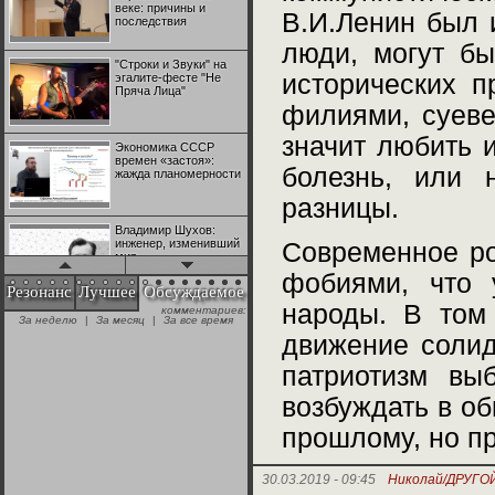
веке: причины и
В.И.Ленин был 
последствия
люди, могут бы
"Строки и Звуки" на
исторических 
эгалите-фесте "Не
Пряча Лица"
филиями, суеве
значит любить 
Экономика СССР
времен «застоя»:
болезнь, или 
жажда планомерности
разницы.
Владимир Шухов:
инженер, изменивший
Современное ро
мир
фобиями, что у
Резонанс
Лучшее
Обсуждаемое
народы. В том
комментариев:
"Аркадий Коц" на
За неделю
|
За месяц
|
За все время
эгалите-фесте "Не
движение солид
Пряча Лица"
патриотизм вы
Контрапункты
возбуждать в об
глобализации:
геополитэкономическ
прошлому, но пр
ий анализ
100 лет Ноябрьской
30.03.2019 - 09:45
Николай/ДРУГО
революции в