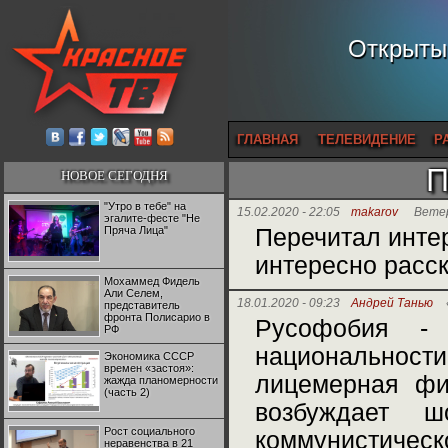
Открытый
ГЛАВНАЯ
ТЕЛЕВИДЕНИЕ
Р
П
НОВОЕ СЕГОДНЯ
"Утро в тебе" на
15.02.2020 - 22:05
makarov
Ветер
эгалите-фесте "Не
Пряча Лица"
Перечитал интер
интересно расск
Мохаммед Фидель
Али Селем,
18.01.2020 - 09:23
Андрей Танью
представитель
фронта Полисарио в
Русофобия - 
РФ
национальности
Экономика СССР
времен «застоя»:
лицемерная фил
жажда планомерности
(часть 2)
возбуждает ш
Рост социального
коммунистиче
неравенства в 21