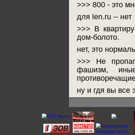
>>> 800 - это мн
для len.ru -- нет
>>> В квартиру
дом-болото.
нет, это нормал
>>> Не пропаг
фашизм, ины
противоречащие
ну и гдя вы все