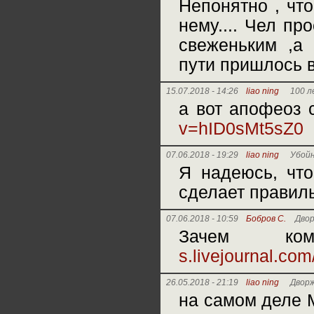
Непонятно , что
нему.... Чел пр
свеженьким ,а 
пути пришлось в
15.07.2018 - 14:26
liao ning
100 
а вот апофеоз
v=hID0sMt5sZ0
07.06.2018 - 19:29
liao ning
Убойн
Я надеюсь, что
сделает правил
07.06.2018 - 10:59
Бобров С.
Двор
Зачем ко
s.livejournal.co
26.05.2018 - 21:19
liao ning
Дворж
на самом деле 